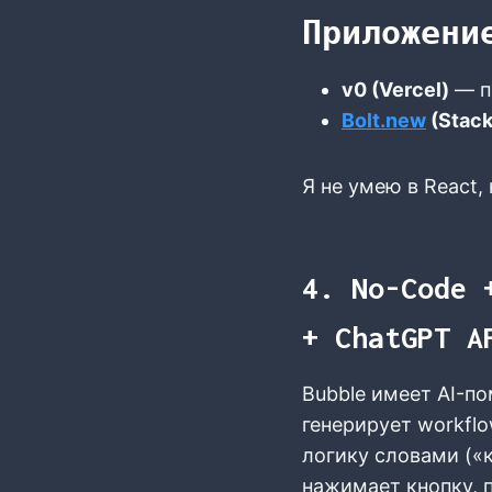
Приложени
v0 (Vercel)
— п
Bolt.new
(Stack
Я не умею в React,
4. No-Code 
+ ChatGPT A
Bubble имеет AI-п
генерирует workfl
логику словами («
нажимает кнопку, 