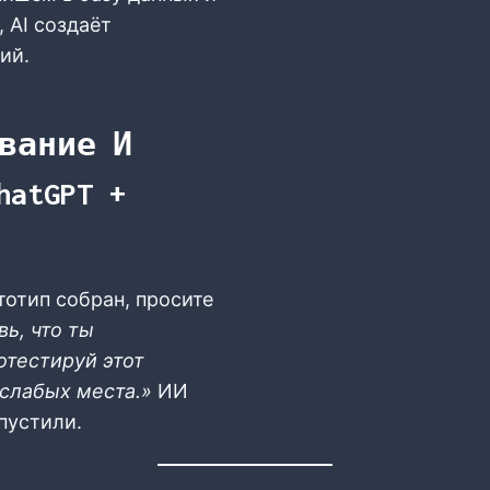
, AI создаёт
ий.
вание И
hatGPT +
тотип собран, просите
ь, что ты
отестируй этот
 слабых места.»
ИИ
упустили.