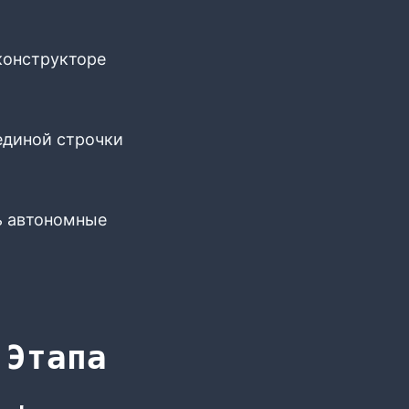
конструкторе
 единой строчки
ть автономные
 Этапа