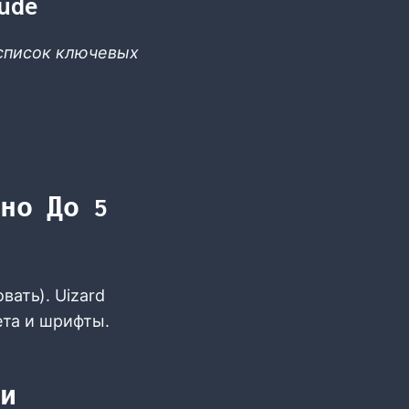
ude
 список ключевых
но До 5
вать). Uizard
ета и шрифты.
ли