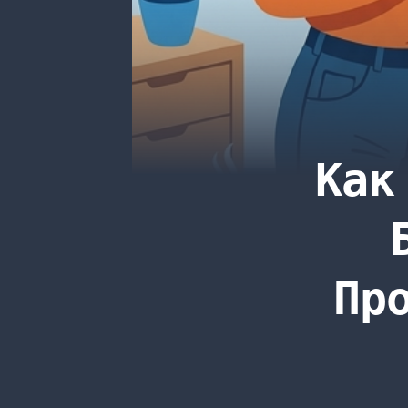
Как
Про