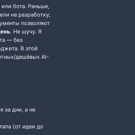
 или бота. Раньше,
ели на разработку,
трументы позволяют
день
. Не шучу. Я
та — без
юджета. В этой
атных/дешёвых AI-
 за дни, а не
тапа (от идеи до