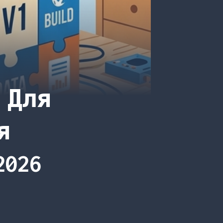
 Для
я
2026