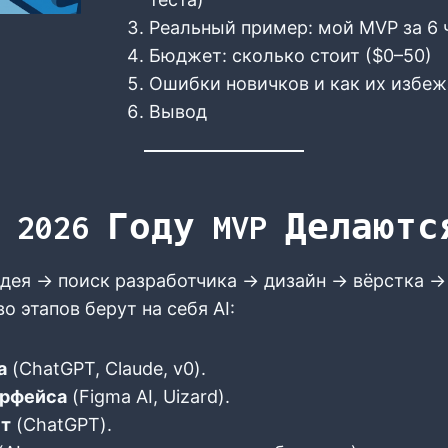
Реальный пример: мой MVP за 6 
Бюджет: сколько стоит ($0–50)
Ошибки новичков и как их избеж
Вывод
 2026 Году MVP Делаютс
идея → поиск разработчика → дизайн → вёрстка →
 этапов берут на себя AI:
а
(ChatGPT, Claude, v0).
ерфейса
(Figma AI, Uizard).
нт
(ChatGPT).