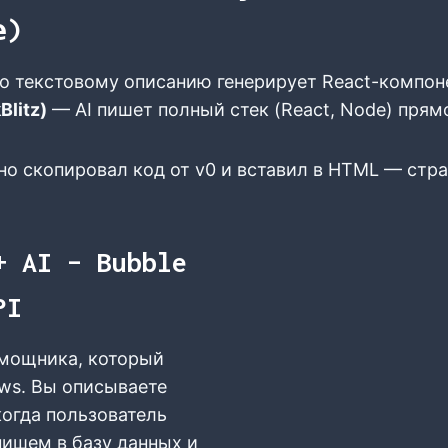
е)
о текстовому описанию генерирует React-компоне
Blitz)
— AI пишет полный стек (React, Node) прямо
 но скопировал код от v0 и вставил в HTML — стр
+ AI – Bubble
PI
омощника, который
ows. Вы описываете
когда пользователь
пишем в базу данных и