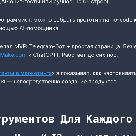
(AI-юнит-тесты или ручное, но быстрое).
рограммист, можно собрать прототип на no-code 
помощью AI-помощника.
делал MVP: Telegram-бот + простая страница. Без
Make.com
и ChatGPT). Работает до сих пор.
генты в маркетинге
» я показывал, как настраива
ня — непосредственно создание продуктов.
трументов Для Каждого