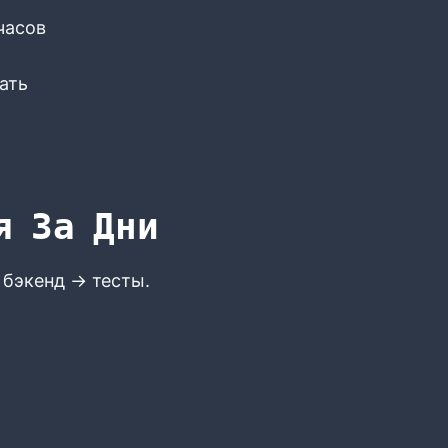
часов
ать
я За Дни
 бэкенд → тесты.