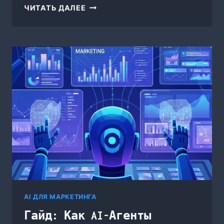
ОБЗОР:
ЧИТАТЬ ДАЛЕЕ
ТОП-6
AI-
ИНСТРУМЕНТОВ
ДЛЯ
АВТОМАТИЗАЦИИ
EMAIL-
МАРКЕТИНГА
И
РАССЫЛОК
В
2026
AI ДЛЯ МАРКЕТИНГА
Гайд: Как AI-Агенты