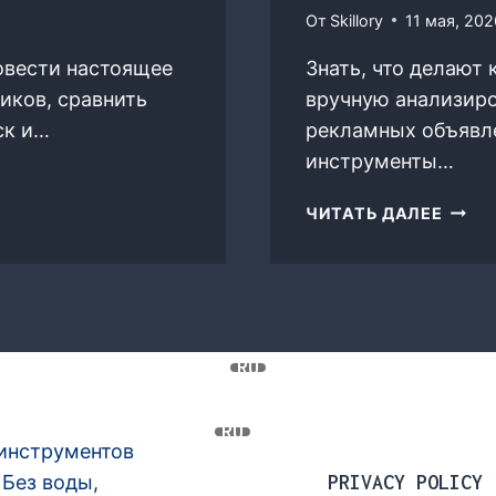
От
Skillory
11 мая, 202
ровести настоящее
Знать, что делают 
иков, сравнить
вручную анализиро
ск и…
рекламных объявле
инструменты…
ОБЗОР
ЧИТАТЬ ДАЛЕЕ
ТОП-
AI-
ИНСТ
ДЛЯ
ИССЛ
РЫНК
RU
И
КОНК
RU
В
инструментов
2026
 Без воды,
PRIVACY POLICY