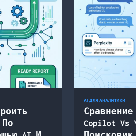
AI ДЛЯ АНАЛИТИКИ
троить
Сравнение 
 По
Copilot Vs
щью AI И
Поисковик