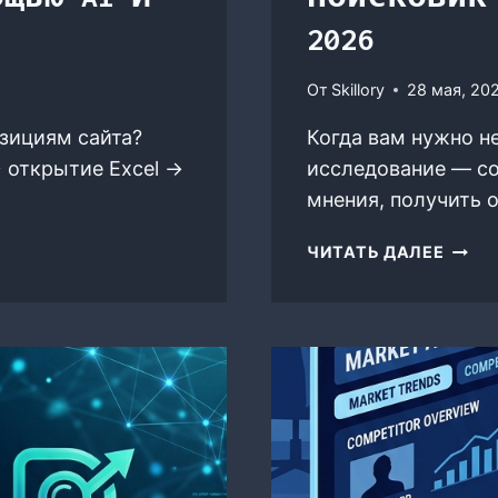
2026
От
Skillory
28 мая, 20
озициям сайта?
Когда вам нужно не
→ открытие Excel →
исследование — со
мнения, получить 
СРАВ
ЧИТАТЬ ДАЛЕЕ
PERPL
VS
BING
COPIL
VS Y
AI-
ПОИС
ДЛЯ
ИССЛ