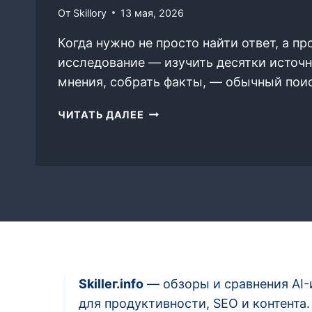
От
Skillory
13 мая, 2026
Когда нужно не просто найти ответ, а п
исследование — изучить десятки источн
мнения, собрать факты, — обычный пои
СРАВНЕНИЕ:
ЧИТАТЬ ДАЛЕЕ
CHATGPT
DEEP
RESEARCH
VS
PERPLEXITY
PRO
—
ЧТО
ЛУЧШЕ
ДЛЯ
Skillег.info
— обзоры и сравнения AI-
ГЛУБОКОГО
для продуктивности, SEO и контента.
АНАЛИЗА